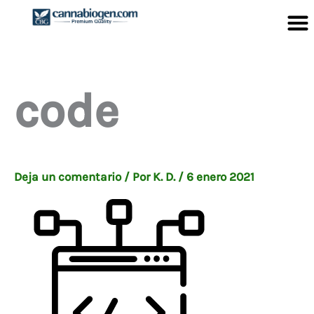
Ir
al
contenido
code
Deja un comentario
/ Por
K. D.
/
6 enero 2021