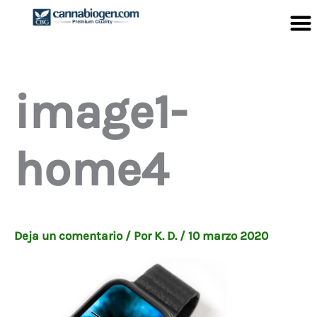
Ir
al
contenido
image1-
home4
Deja un comentario
/ Por
K. D.
/
10 marzo 2020